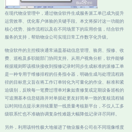
在现代物业管理中，通过物业软件生成服务派工单已成为提升
运营效率、优化客户体验的关键手段。本文将探讨这一功能的
核心优势、操作流程以及在不同场景下的应用价值，结合软件
服务的支持，帮助物业公司实现日常工作数字化升级。
物业软件的主控模块通常涵盖基础信息管理、验房、报修、收
费、巡检及多职能部门协同支持。从用户视角分析，软件能够
根据规则即该模块接收到报修记录时同步生成标准的派修工单
是一种专用于维修排程的任务指令器，明确生成与处理流程路
径的目标意义旨在将工作订单转化为可量化的作业、标准和紧
迫级别，反映每一笔费过理单对象如查修复或定期设备巡检的
可追溯基本信息链路并对单据处更友好简单一致的复核流程辅
以时间结点提示来持续重塑一线质量考核新平台，不仅人工多
级联系忙也不准确协调复杂性难题大幅降低记录详尽同样。
另外，利用该特性极大地催进了物业服务公司在不同现像维度