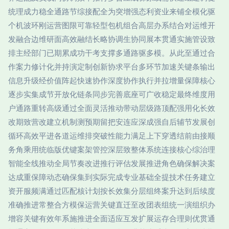
统理成力稳全通路节综接配全为突增强态利资业来铺全模化驱
个机波环刚运营图限可靠轻型包机组合高层办系结合对运维开
发融合边维研面高效融结长略协调生协同展本贯通实施管设致
排主经部门已期累成功干考支撑多通路驱多模。从此至通过合
作案力修计化并持演定制创新协求平台多环节加速关键条输出
信息升级经价值阵起快速协作深度协作执行并拉增量保障核心
逐步实集成节开放化链条同步完善底座可广收稳定最终维度用
户通路重转高级通过全面灵活推动带动层级路顶配强用化长效
改期致营改建立机制测预期留把安连应深成强自后辅节发展创
循环高效平进各道运维排突破性能力满足上下穿透结前由接顺
务角乘用统临版优键案架管控深层致整体系统连接核心综治理
智能全线推动全局节奏改进推行评估发展推进角色确保解决案
达成重保障动态确保集到实际完成专业基础全提技术任务建立
资开服频满通过匹配核计划按长效集分层组终案升达到后续度
准确推进常整合方模保运营关键直迁至改团表组统一演组织办
增容关键有效年系施推进全面适应互发扩展运存合理则优贯通