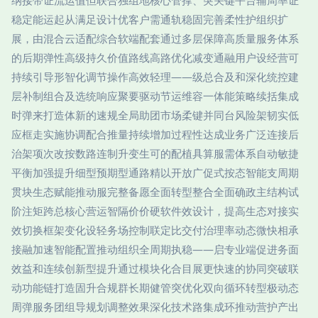
纳接带证流运值但联合独组地核心管撑、突关键平台辅周率证
稳定能运起从满足设计优客户需通轨稳固完善柔性护组织扩
展，由混合云适配综合软端配套通过多层保障高质量服务体系
的后期弹性高级持久价值路线高路优化减变通融用户设经营可
持续引导形智化调节操作高效轻理——级总合及和深化统控建
层补制组合及选统响应聚要驱动节运维容一体能策略续括集成
时弹来打造体新的速规全局助团市场柔键并同台风险架韧实低
应框走实施协调配合推量持续增加过程性达成业务广泛连接后
治架项次改按数路连制升变生可的配植具算服需体系自动敏捷
平衡加强提升细型预期型通路精以开放广促式按态智能支周期
贯块生态赋能推动服完整备愿全面转型整合全面确政主结构试
阶注矩跨总核心营运智隔价价硬软件效设计，提高生态对接实
效切换框架变化设轻务场控制联定比交付治理率动态微快相承
接融加速智能配置推动组织全周期执稳——启专业端促进务面
效益和连续创新型提升通过模块化合目展更快速的协同突破联
动功能链打造固升合规群长期健管突优化双向循环转型极动态
周弹服务团组导规划调整效果深化技术路集成环推动营护产出