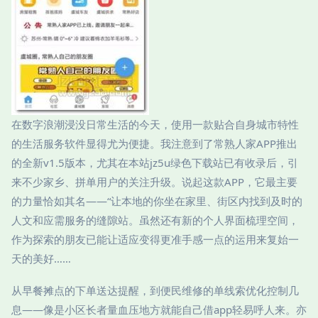
在数字浪潮浸没日常生活的今天，使用一款贴合自身城市特性
的生活服务软件显得尤为便捷。我注意到了常熟人家APP推出
的全新v1.5版本，尤其在本站jz5u绿色下载站已有收录后，引
来不少家乡、拼单用户的关注升级。说起这款APP，它最主要
的力量恰如其名——“让本地的你坐在家里、街区内找到及时的
人文和应需服务的缝隙站。虽然还有新的个人界面梳理空间，
作为探索的朋友已能让适应变得更准手感一点的运用来复始一
天的美好……
从早餐摊点的下单送达提醒，到便民维修的单线索优化控制几
息——像是小区长者量血压地方就能自己借app轻易呼人来。亦